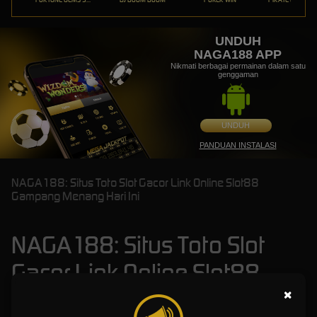
UNDUH
NAGA188 APP
Nikmati berbagai permainan dalam satu
genggaman
UNDUH
PANDUAN INSTALASI
NAGA188: Situs Toto Slot Gacor Link Online Slot88
Gampang Menang Hari Ini
NAGA188: Situs Toto Slot
Gacor Link Online Slot88
Gampang Menang Hari Ini
×