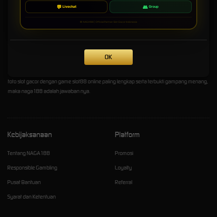
💬
👥
Livechat
Group
dan masih banyak lain nya. Mainkan togel online dengan nilai taruhan terendah hanya di
naga188, ini adalah suatu keuntungan yang tidak bisa anda temukan di situs togel 4d lain
© NAGA188 | Official Partner Slot Gacor Indonesia
nya.
Naga188
situs slot gacor mempunyai metode deposit paling lengkap dan juga paling aman
yang selalu online siap melayani pemain 24 jam nonstop. Semua slot di website terpercaya
OK
milik kami bisa memberikan kemenangan maxwin dalam jumlah sangat besar karena
memiliki nilai perkalian jackpot ratusan kali lipat. Jadi jika kalian masih bingung mencari situs
toto slot gacor dengan game slot88 online paling lengkap serta terbukti gampang menang,
maka naga188 adalah jawaban nya.
Kebijaksanaan
Platform
Tentang NAGA188
Promosi
Responsible Gambling
Loyalty
Pusat Bantuan
Referral
Syarat dan Ketentuan