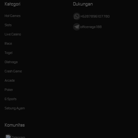
Kategori
Dukungan
Hot Games
+6287896107780
Slots
officenaga188
Live Casino
Race
Togel
Olahraga
Crash Game
Arcade
Poker
E-Sports
Sabung Ayam
Komunitas
Telegram