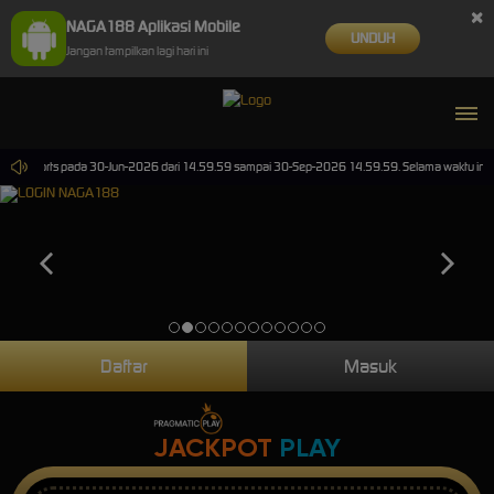
×
NAGA188 Aplikasi Mobile
UNDUH
Jangan tampilkan lagi hari ini
tual Sports pada 30-Jun-2026 dari 14.59.59 sampai 30-Sep-2026 14.59.59. Selama waktu ini, PP
Daftar
Masuk
JACKPOT
PLAY