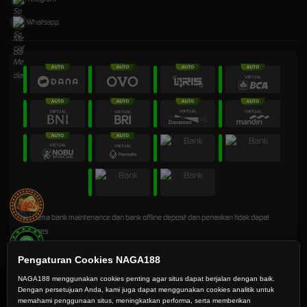
Whatsapp
* Selama bank maintenance dan bank offline deposit dan penarikan tidak dapat
diproses
Pengaturan Cookies NAGA188
NAGA188 menggunakan cookies penting agar situs dapat berjalan dengan baik.
Dengan persetujuan Anda, kami juga dapat menggunakan cookies analitik untuk
©2026 NAGA188 menawarkan berbagai macam provider pilihan terbaik dan didukung
memahami penggunaan situs, meningkatkan performa, serta memberikan
oleh Layanan Pelanggan profesional 24/7 yang siap melayani Anda.