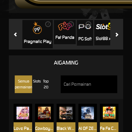
i
i
i
i
i
Facha
Fat Panda
Slot88 x PP
PG Soft
Pragmatic Play
AIGAMING
Semua
Slots
Top
permainan
20
Love Paradise
Cowboy Bullseye
Black WuKong
AI OF ZEUS
Fa Fa Caishen