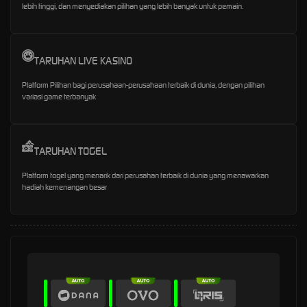
lebih tinggi, dan menyediakan pilihan yang lebih banyak untuk pemain.
TARUHAN LIVE KASINO
Platform Pilihan bagi perusahaan-perusahaan terbaik di dunia, dengan pilihan
variasi game terbanyak
TARUHAN TOGEL
Platform togel yang menarik dari perusahan terbaik di dunia yang menawarkan
hadiah kemenangan besar