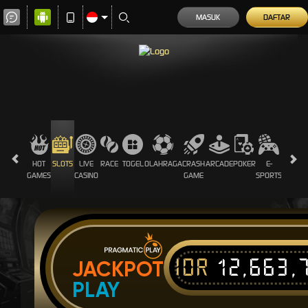
MASUK
DAFTAR
HOT
SLOTS
LIVE
RACE
TOGEL
OLAHRAGA
CRASH
ARCADE
POKER
E-
SABUN
GAMES
CASINO
GAME
SPORTS
AYAM
IDR
12,663,
JACKPOT
PLAY