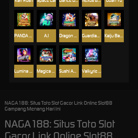
Kart Rush
Space Cat
Dance Dance Dance
Nexus Blade
Guan Yu
PANDA BLESSING
A.I
Dragon Festive
Guardian of Gold
Kaiju Battle
Lumina Drift
Magica Owl
Sushi Avenger
Valkyrie Profile
NAGA188: Situs Toto Slot Gacor Link Online Slot88
Gampang Menang Hari Ini
NAGA188: Situs Toto Slot
Gacor Link Online Slot88