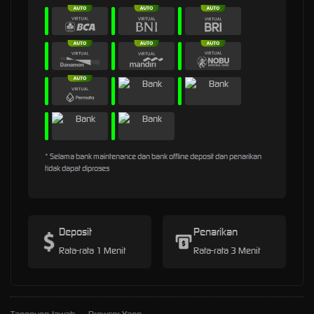
* Selama bank maintenance dan bank offline deposit dan penarikan
tidak dapat diproses
Deposit
Penarikan
Rata-rata 1 Menit
Rata-rata 3 Menit