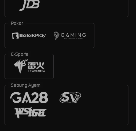
Poker
E-Sports
Sabung Ayam