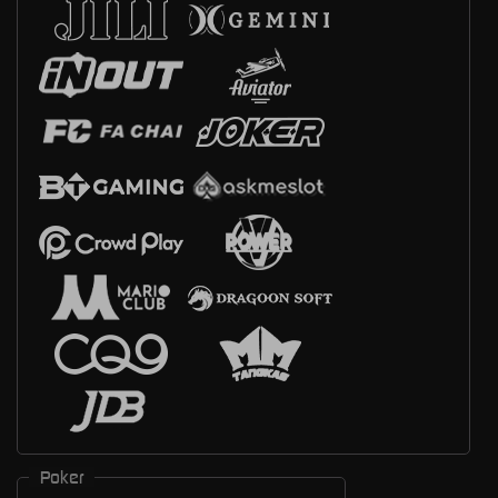
Poker