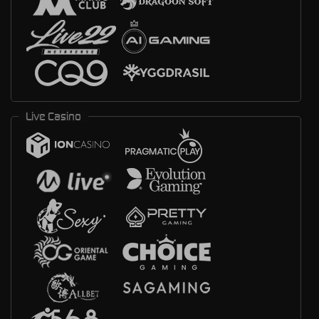
Live Casino