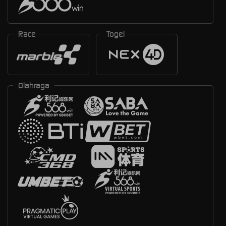
Race
Togel
Olahraga