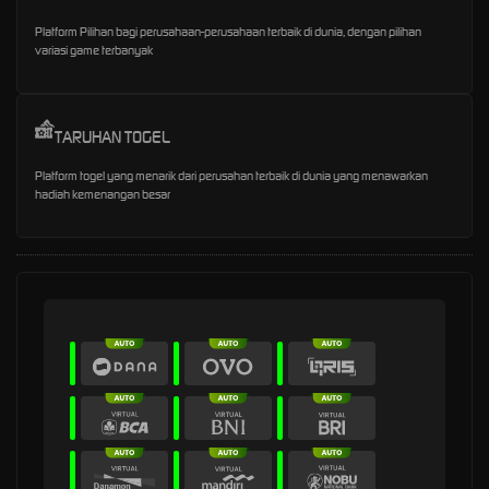
Platform Pilihan bagi perusahaan-perusahaan terbaik di dunia, dengan pilihan
variasi game terbanyak
TARUHAN TOGEL
Platform togel yang menarik dari perusahan terbaik di dunia yang menawarkan
hadiah kemenangan besar