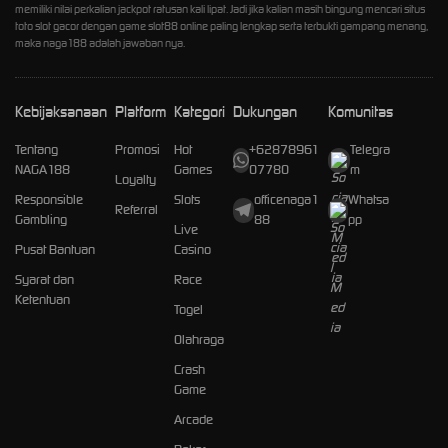
memiliki nilai perkalian jackpot ratusan kali lipat. Jadi jika kalian masih bingung mencari situs
toto slot gacor dengan game slot88 online paling lengkap serta terbukti gampang menang,
maka naga188 adalah jawaban nya.
Kebijaksanaan
Platform
Kategori
Dukungan
Komunitas
Tentang
Promosi
Hot
+62878961
Telegra
NAGA188
Games
07780
m
Loyalty
Responsible
Slots
officenaga1
Whatsa
Referral
Gambling
88
pp
Live
Pusat Bantuan
Casino
Syarat dan
Race
Ketentuan
Togel
Olahraga
Crash
Game
Arcade