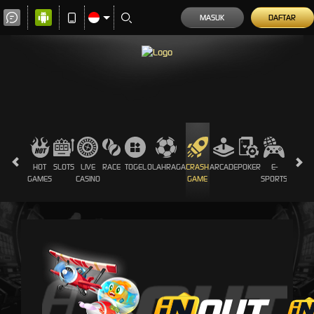
MASUK
DAFTAR
HOT
SLOTS
LIVE
RACE
TOGEL
OLAHRAGA
CRASH
ARCADE
POKER
E-
SABUN
GAMES
CASINO
GAME
SPORTS
AYAM