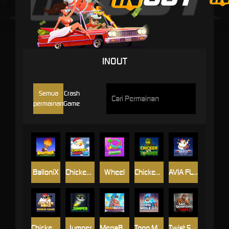
INOUT
Semua
Crash
permainan
Game
BalloniX
Chicken Road Ice
Wheel
Chicken vs Zombies
AVIA FLY 2
Chicken Road Bonus
Jumper
MegaBlock
Topo Mole
Twist San Quentin