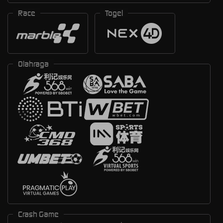
Race
Togel
Olahraga
Crash Game