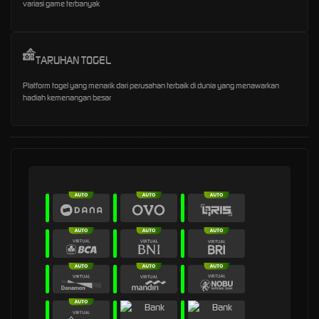
variasi game terbanyak
TARUHAN TOGEL
Platform togel yang menarik dari perusahan terbaik di dunia yang menawarkan
hadiah kemenangan besar