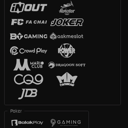
Poker