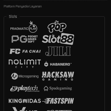
Platform Penyedia Layanan
Slots