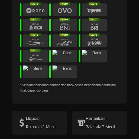
* Selama bank maintenance dan bank offline deposit dan penarikan
tidak dapat diproses
Deposit
Penarikan
Rata-rata 1 Menit
Rata-rata 3 Menit