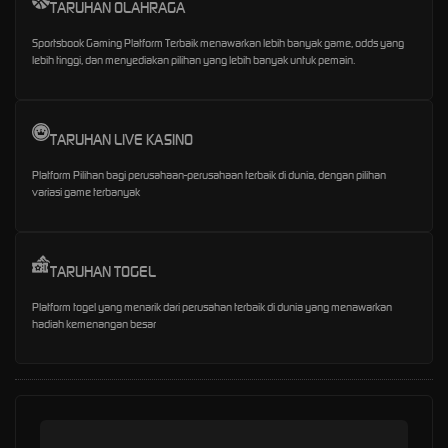
TARUHAN OLAHRAGA
Sportsbook Gaming Platform Terbaik menawarkan lebih banyak game, odds yang
lebih tinggi, dan menyediakan pilihan yang lebih banyak untuk pemain.
TARUHAN LIVE KASINO
Platform Pilihan bagi perusahaan-perusahaan terbaik di dunia, dengan pilihan
variasi game terbanyak
TARUHAN TOGEL
Platform togel yang menarik dari perusahan terbaik di dunia yang menawarkan
hadiah kemenangan besar