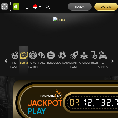
MASUK
DAFTAR
HOT
SLOTS
LIVE
RACE
TOGEL
OLAHRAGA
CRASH
ARCADE
POKER
E-
SABUN
GAMES
CASINO
GAME
SPORTS
AYAM
IDR
12,732,
JACKPOT
PLAY