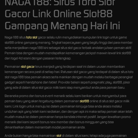
NAGA188: Situs Toto Slot
Gacor Link Online Slot88
Gampang Menang Hari Ini
Naga188 situs
toto slot
gacor selalu rutin menyediakan kumpulan link login untuk game
slot88 online gampang menang. Tingkat kepercayaan yang begitu tinggi dari para member
setia menjadikan naga188 kini sebagai situs slot gacor terbaik andalan jutaan pemain aktif.
Pemain bisa dengan mudah mendapatkan kemenangan jackpot maxwin lewat link slot88
dan togel 4d resmi dengan pasaran terlengkap.
Permainan
slot gacor
terus menjadi yang terdepan saat ini dalam urusan memberikan
kemenangan secara pasti di setiap hari. Ratusan slot gacor yang terdapat di dalam situs toto
slot naga188 bisa pemain akses serta mainkan dengan mudah melalui berbagai perangkat
gadget seperti handphone dan tablet. Provider beken seperti pragmatic play, slot88, joker
yang ada di dalam situs slot gacor milik kami siap menyambut anda para pemain baru.
Beraneka promo dan bonus event menarik selalu kami berikan untuk menyambut para
pemain baru yang akan tergabung dalam permainan
slot88
online di situs slot gacor milik
kami. Link login untuk menuju ke dalam permainan kini juga bisa anda akses melalui
unduhan apk yang telah kami sediakan, dan dengan apk ini maka setiap pemain akan lebih
mudah masuk ke dalam permainan tanpa kendala internet positif. Jangan lewatkan promo
menarik dari kami seperti bonus new member dan bonus mingguan yang bisa
dimanfaatkan dalam menambah modal permainan anda.
Anda bukan hanya bisa memainkan
slot
di dalam situs kami, tetapi ada juga permainan