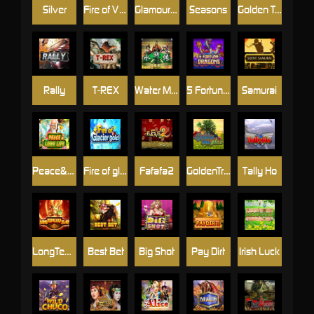
Silver
Fire of Villa Street
Glamourous World
Seasons
Golden Tour
Rally
T-REX
Water Margin
5 Fortune Dragon
Samurai
Peace&Long Life
Fire of glacier gold
Fafafa2
GoldenTree
Tally Ho
LongTengHuXiao2
Best Bet
Big Shot
Pay Dirt
Irish Luck