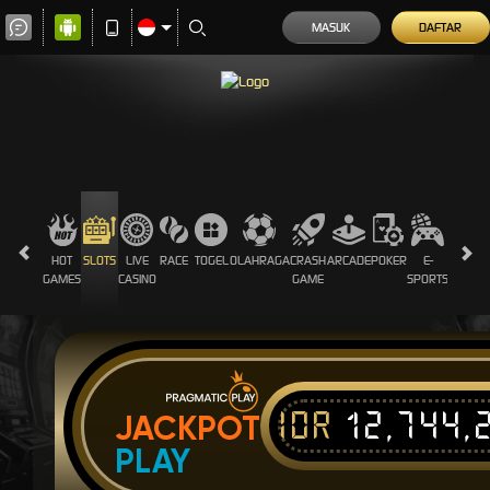
MASUK
DAFTAR
HOT
SLOTS
LIVE
RACE
TOGEL
OLAHRAGA
CRASH
ARCADE
POKER
E-
SABUN
GAMES
CASINO
GAME
SPORTS
AYAM
IDR
12,744,
JACKPOT
PLAY