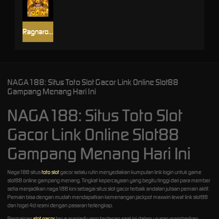
Ragnarok Odin
NAGA188: Situs Toto Slot Gacor Link Online Slot88
Gampang Menang Hari Ini
NAGA188: Situs Toto Slot
Gacor Link Online Slot88
Gampang Menang Hari Ini
Naga188 situs
toto slot
gacor selalu rutin menyediakan kumpulan link login untuk game
slot88 online gampang menang. Tingkat kepercayaan yang begitu tinggi dari para member
setia menjadikan naga188 kini sebagai situs slot gacor terbaik andalan jutaan pemain aktif.
Pemain bisa dengan mudah mendapatkan kemenangan jackpot maxwin lewat link slot88
dan togel 4d resmi dengan pasaran terlengkap.
Permainan
slot gacor
terus menjadi yang terdepan saat ini dalam urusan memberikan