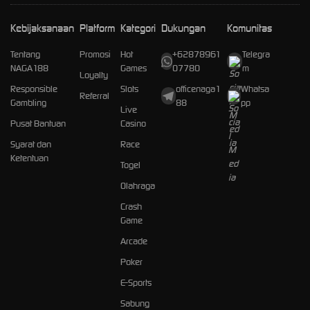
Kebijaksanaan
Platform
Kategori
Dukungan
Komunitas
Tentang
Promosi
Hot
+62878961
Telegra
NAGA188
Games
07780
m
Loyalty
Responsible
Slots
officenaga1
Whatsa
Referral
Gambling
88
pp
Live
Pusat Bantuan
Casino
Syarat dan
Race
Ketentuan
Togel
Olahraga
Crash
Game
Arcade
Poker
E-Sports
Sabung