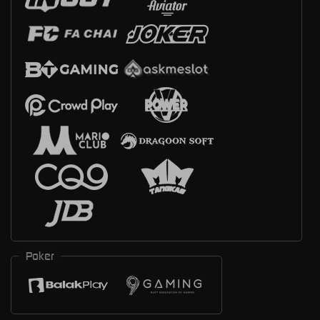
Poker