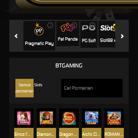
i
i
i
i
i
Facha
Fat Panda
Slot88 x PP
PG Soft
Pragmatic Play
BTGAMING
Semua
Slots
permainan
Since I'm here
Diamond buffalo
Dragon Gem2
Arctic Clash
ROMAN WARRIOR