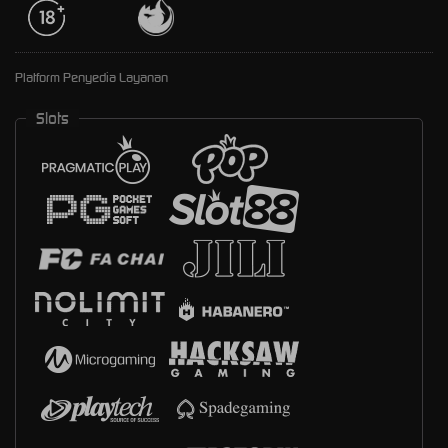
Platform Penyedia Layanan
Slots