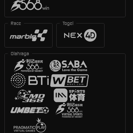
Race
Togel
Olahraga