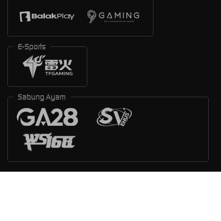
E-Sports
Sabung Ayam