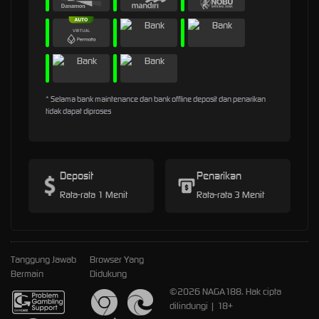
* Selama bank maintenance dan bank offline deposit dan penarikan
tidak dapat diproses
Deposit
Penarikan
Rata-rata 1 Menit
Rata-rata 3 Menit
Tanggung Jawab
Browser Yang
Bermain
Didukung
©2026 NAGA188. Hak cipta
dilindungi | 18+