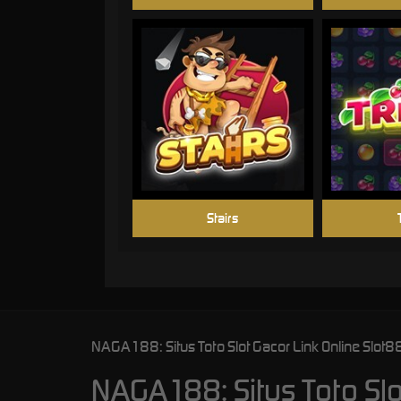
Stairs
NAGA188: Situs Toto Slot Gacor Link Online Slot
NAGA188: Situs Toto Slo