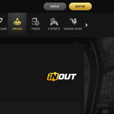
MASUK
DAFTAR
 GAME
ARCADE
POKER
E-SPORTS
SABUNG AYAM
PROMOSI