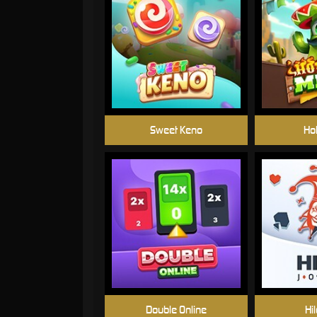
Sweet Keno
Ho
Double Online
Hi