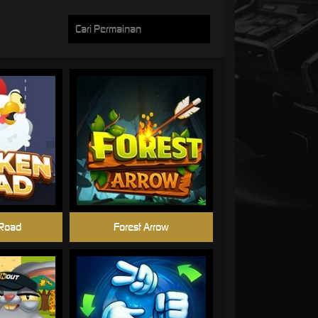
 Road
Forest Arrow