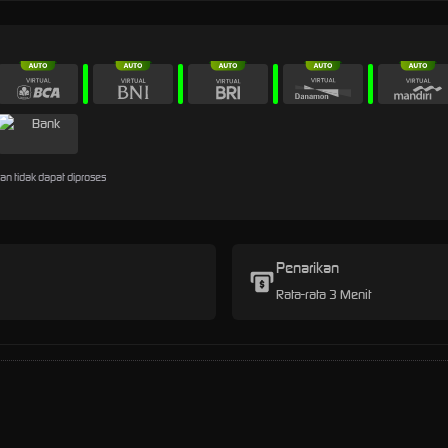
an tidak dapat diproses
Penarikan
Rata-rata 3 Menit