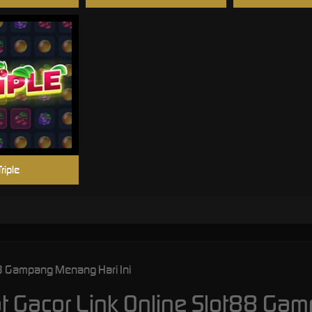
Triple
88 Gampang Menang Hari Ini
t Gacor Link Online Slot88 Ga