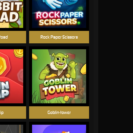
Road
Rock Paper Scissors
ip
Goblin-tower