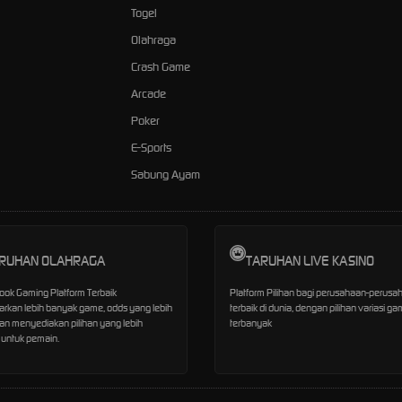
Togel
Olahraga
Crash Game
Arcade
Poker
E-Sports
Sabung Ayam
RUHAN OLAHRAGA
TARUHAN LIVE KASINO
ook Gaming Platform Terbaik
Platform Pilihan bagi perusahaan-perusa
kan lebih banyak game, odds yang lebih
terbaik di dunia, dengan pilihan variasi g
 dan menyediakan pilihan yang lebih
terbanyak
untuk pemain.