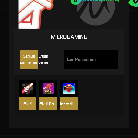
MICROGAMING
Semua
Crash
permainan
Game
FlyX
FlyX Cash Turbo
Incredible Balloon Machine