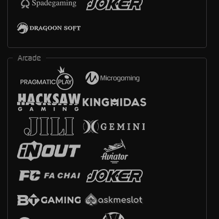
Arcade