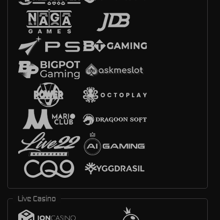
Live Casino