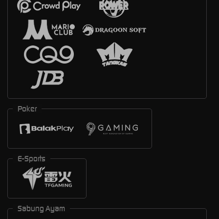
Poker
E-Sports
Sabung Ayam