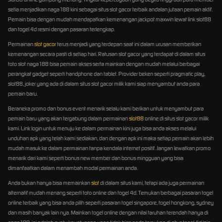
setia menjadikan naga188 kini sebagai situs slot gacor terbaik andalan jutaan pemain aktif.
Pemain bisa dengan mudah mendapatkan kemenangan jackpot maxwin lewat link slot88
dan togel 4d resmi dengan pasaran terlengkap.
Permainan
slot gacor
terus menjadi yang terdepan saat ini dalam urusan memberikan
kemenangan secara pasti di setiap hari. Ratusan slot gacor yang terdapat di dalam situs
toto slot naga188 bisa pemain akses serta mainkan dengan mudah melalui berbagai
perangkat gadget seperti handphone dan tablet. Provider beken seperti pragmatic play,
slot88, joker yang ada di dalam situs slot gacor milik kami siap menyambut anda para
pemain baru.
Beraneka promo dan bonus event menarik selalu kami berikan untuk menyambut para
pemain baru yang akan tergabung dalam permainan
slot88
online di situs slot gacor milik
kami. Link login untuk menuju ke dalam permainan kini juga bisa anda akses melalui
unduhan apk yang telah kami sediakan, dan dengan apk ini maka setiap pemain akan lebih
mudah masuk ke dalam permainan tanpa kendala internet positif. Jangan lewatkan promo
menarik dari kami seperti bonus new member dan bonus mingguan yang bisa
dimanfaatkan dalam menambah modal permainan anda.
Anda bukan hanya bisa memainkan
slot
di dalam situs kami, tetapi ada juga permainan
alternatif mudah menang seperti toto online dan togel 4d. Temukan berbagai pasaran togel
online terbaik yang bisa anda pilih seperti pasaran togel singapore, togel hongkong, sydney
dan masih banyak lain nya. Mainkan togel online dengan nilai taruhan terendah hanya di