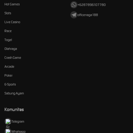
Hot Games
+6287896107780
Slots
officenaga188
Live Casino
Race
Togel
Olahraga
Crash Game
Arcade
Poker
E-Sports
Sabung Ayam
Komunitas
Telegram
Whatsapp