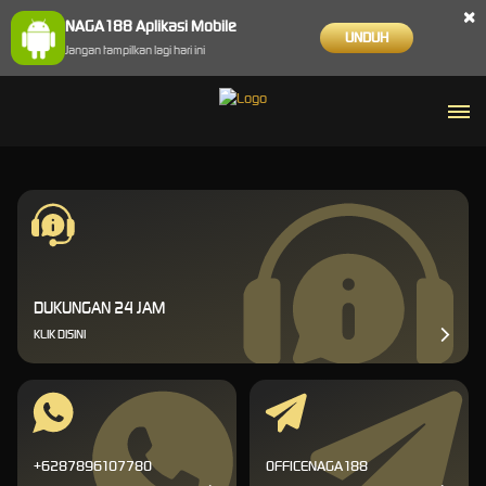
×
NAGA188 Aplikasi Mobile
UNDUH
Jangan tampilkan lagi hari ini
DUKUNGAN 24 JAM
KLIK DISINI
+6287896107780
OFFICENAGA188