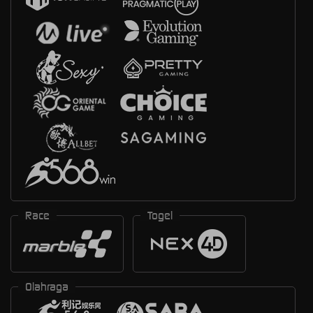
Race
Togel
Olahraga