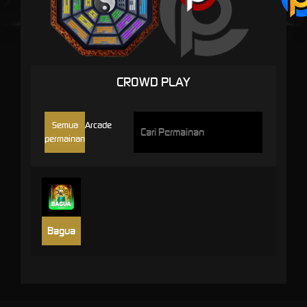
CROWD PLAY
Semua
Arcade
permainan
Bagua