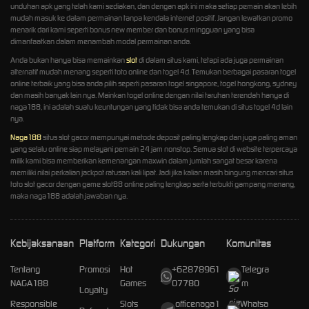
unduhan apk yang telah kami sediakan, dan dengan apk ini maka setiap pemain akan lebih
mudah masuk ke dalam permainan tanpa kendala internet positif. Jangan lewatkan promo
menarik dari kami seperti bonus new member dan bonus mingguan yang bisa
dimanfaatkan dalam menambah modal permainan anda.
Anda bukan hanya bisa memainkan
slot
di dalam situs kami, tetapi ada juga permainan
alternatif mudah menang seperti toto online dan togel 4d. Temukan berbagai pasaran togel
online terbaik yang bisa anda pilih seperti pasaran togel singapore, togel hongkong, sydney
dan masih banyak lain nya. Mainkan togel online dengan nilai taruhan terendah hanya di
naga188, ini adalah suatu keuntungan yang tidak bisa anda temukan di situs togel 4d lain
nya.
Naga188
situs slot gacor mempunyai metode deposit paling lengkap dan juga paling aman
yang selalu online siap melayani pemain 24 jam nonstop. Semua slot di website terpercaya
milik kami bisa memberikan kemenangan maxwin dalam jumlah sangat besar karena
memiliki nilai perkalian jackpot ratusan kali lipat. Jadi jika kalian masih bingung mencari situs
toto slot gacor dengan game slot88 online paling lengkap serta terbukti gampang menang,
maka naga188 adalah jawaban nya.
Kebijaksanaan
Platform
Kategori
Dukungan
Komunitas
Tentang
Promosi
Hot
+62878961
Telegra
NAGA188
Games
07780
m
Loyalty
Responsible
Slots
officenaga1
Whatsa